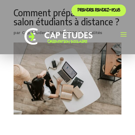
Comment préparer son
PRENDRE RENDEZ-VOUS
salon étudiants à distance ?
a
par
Cap Etudes
|
Déc 16, 2020
|
Actualités